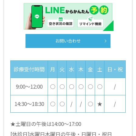
お問い合わせ
診療受付時間
月
火
水
木
金
土
日・祝
9:00～12:00
○
○
○
○
○
○
/
14:30～18:30
○
○
/
/
○
★
/
★土曜日の午後は14:00～17:00
[休診日]水曜日木曜日の午後・日曜日・祝日